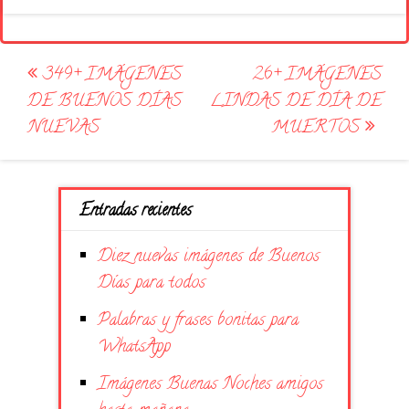
Post
349+ IMÁGENES
26+ IMÁGENES
navigation
DE BUENOS DÍAS
LINDAS DE DÍA DE
NUEVAS
MUERTOS
Entradas recientes
Diez nuevas imágenes de Buenos
Días para todos
Palabras y frases bonitas para
WhatsApp
Imágenes Buenas Noches amigos