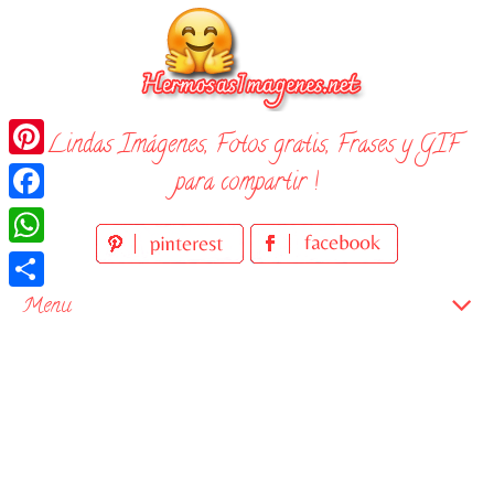
Skip
to
content
¡ Lindas Imágenes, Fotos gratis, Frases y GIF
Pinterest
para compartir !
Facebook
WhatsApp
Compartir
Menu