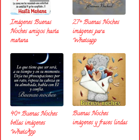
27+ Buenas Noches
Imágenes Buenas
imágenes para
Noches amigos hasta
Whatsapp
mañana
Buenas Noches
40+ Buenas Noches
imágenes y frases lindas
bellas imágenes
WhatsApp