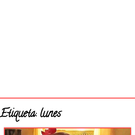
Página principal
Etiqueta:
lunes
Buenos Días