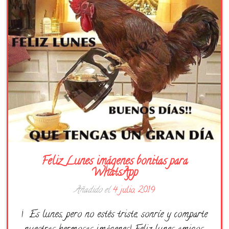
Días de la Semana
Buenas Noches
Frases
Feliz Cumpleaños
Festividad
Feliz Lunes imágenes bonitas para
WhatsApp
Añadido el
4 julio, 2019
¡ Es lunes, pero no estés triste, sonríe y comparte