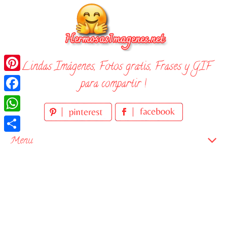
Skip
to
content
¡ Lindas Imágenes, Fotos gratis, Frases y GIF
Pinterest
para compartir !
Facebook
WhatsApp
Compartir
Menu