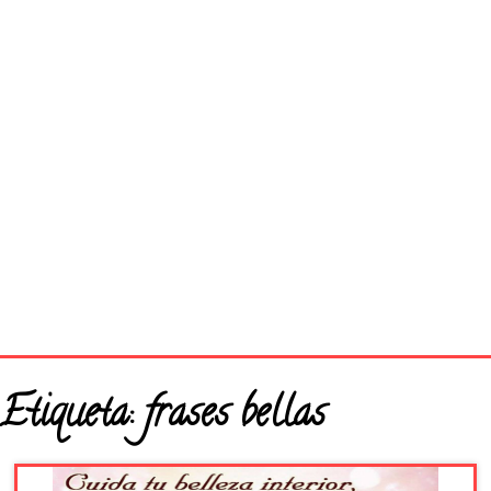
Página principal
Etiqueta:
frases bellas
Buenos Días