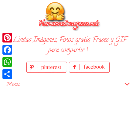
Skip
to
content
¡ Lindas Imágenes, Fotos gratis, Frases y GIF
Pinterest
para compartir !
Facebook
WhatsApp
Compartir
Menu