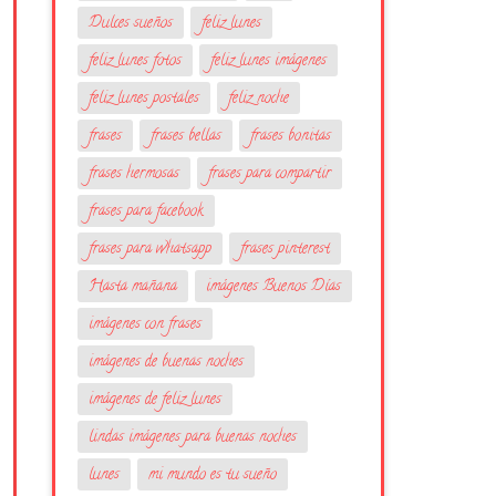
Dulces sueños
feliz lunes
feliz lunes fotos
feliz lunes imágenes
feliz lunes postales
feliz noche
frases
frases bellas
frases bonitas
frases hermosas
frases para compartir
frases para facebook
frases para whatsapp
frases pinterest
Hasta mañana
imágenes Buenos Días
imágenes con frases
imágenes de buenas noches
imágenes de feliz lunes
lindas imágenes para buenas noches
lunes
mi mundo es tu sueño