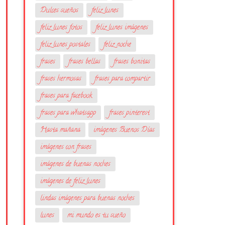
Dulces sueños
feliz lunes
feliz lunes fotos
feliz lunes imágenes
feliz lunes postales
feliz noche
frases
frases bellas
frases bonitas
frases hermosas
frases para compartir
frases para facebook
frases para whatsapp
frases pinterest
Hasta mañana
imágenes Buenos Días
imágenes con frases
imágenes de buenas noches
imágenes de feliz lunes
lindas imágenes para buenas noches
lunes
mi mundo es tu sueño