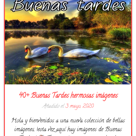
Días de la Semana
Buenas Noches
Frases
Feliz Cumpleaños
Festividad
40+ Buenas Tardes hermosas imágenes
Añadido el
3 mayo, 2020
Hola y bienvenidos a una nueva colección de bellas
imágenes, ¡esta vez aquí hay imágenes de Buenas