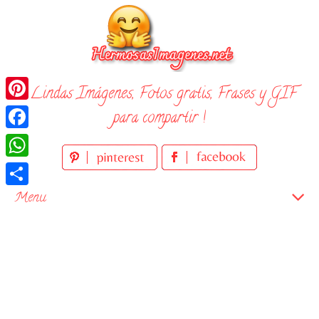
Skip
to
content
¡ Lindas Imágenes, Fotos gratis, Frases y GIF
Pinterest
para compartir !
Facebook
WhatsApp
Compartir
Menu