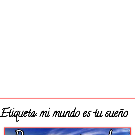
Página principal
Etiqueta:
mi mundo es tu sueño
Buenos Días