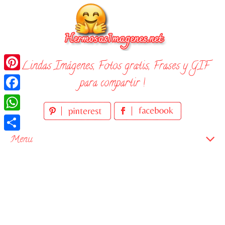
Skip
to
content
¡ Lindas Imágenes, Fotos gratis, Frases y GIF
Pinterest
para compartir !
Facebook
WhatsApp
Compartir
Menu