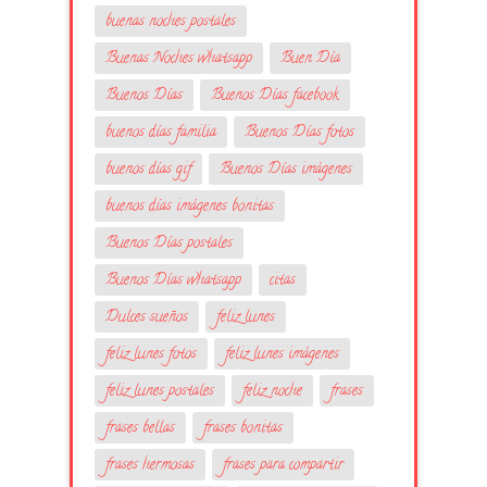
buenas noches postales
Buenas Noches whatsapp
Buen Día
Buenos Días
Buenos Días facebook
buenos días familia
Buenos Días fotos
buenos días gif
Buenos Días imágenes
buenos días imágenes bonitas
Buenos Días postales
Buenos Días whatsapp
citas
Dulces sueños
feliz lunes
feliz lunes fotos
feliz lunes imágenes
feliz lunes postales
feliz noche
frases
frases bellas
frases bonitas
frases hermosas
frases para compartir