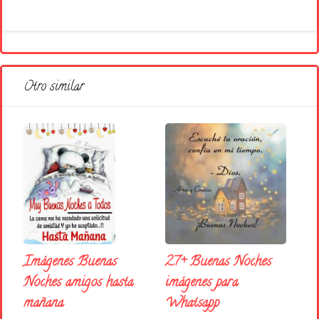
Otro similar
27+ Buenas Noches
Imágenes Buenas
imágenes para
Noches amigos hasta
Whatsapp
mañana