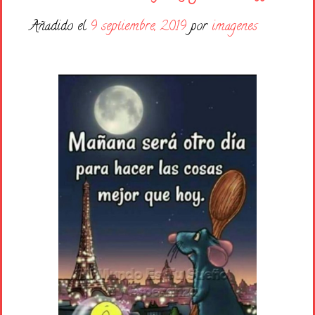
Días de la Semana
Añadido el
9 septiembre, 2019
por
imagenes
Buenas Noches
Frases
Feliz Cumpleaños
Festividad