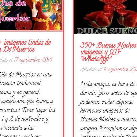
 imágenes lindas de
350+ Buenas Noches
a De Muertos
imágenes y GIF
WhatsApp
ido el
17 septiembre, 2019
Añadido el
9 septiembre, 20
Día de Muertos es una
bración tradicional
Hola amigos, es hora de
icana y en general
dormir, ¡pero antes de qu
oamericana que honra a
podamos enviar algunas
muertos.1​ Tiene lugar los
hermosas imágenes de
 1 y 2 de noviembre y
Buenas Noches a nuestr
 vinculada a las
amigos! Recopilamos alg