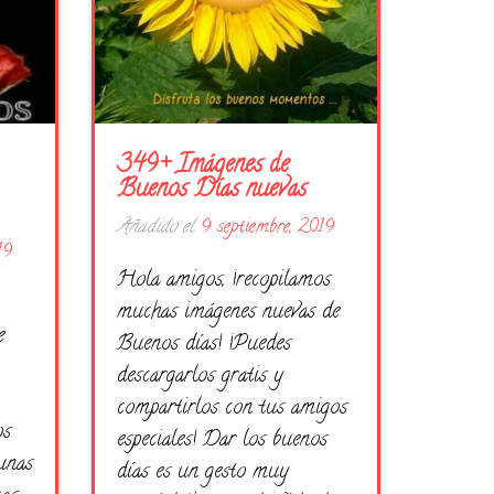
349+ Imágenes de
Buenos Días nuevas
Añadido el
9 septiembre, 2019
19
Hola amigos, ¡recopilamos
muchas imágenes nuevas de
e
Buenos días! ¡Puedes
descargarlos gratis y
compartirlos con tus amigos
os
especiales! Dar los buenos
unas
días es un gesto muy