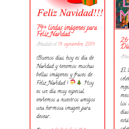
74+ lindas imágenes para
Feliz Navidad
26+
Añadido el
19 septiembre, 2019
Dí
Añad
¡Buenos días, hoy es día de
Navidad y tenemos muchas
El 
bellas imágenes y frases de
cele
Feliz Navidad !
Hoy
mex
es un día muy especial,
mes
enviemos a nuestros amigos
los 
una hermosa imagen para
días
desear…
está