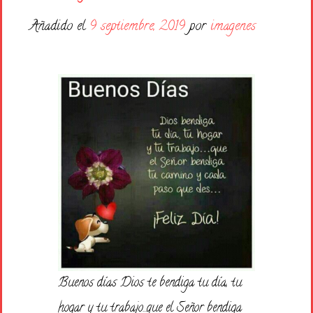
Días de la Semana
Añadido el
9 septiembre, 2019
por
imagenes
Buenas Noches
Frases
Feliz Cumpleaños
Festividad
Buenos días Dios te bendiga tu día, tu
hogar y tu trabajo…que el Señor bendiga