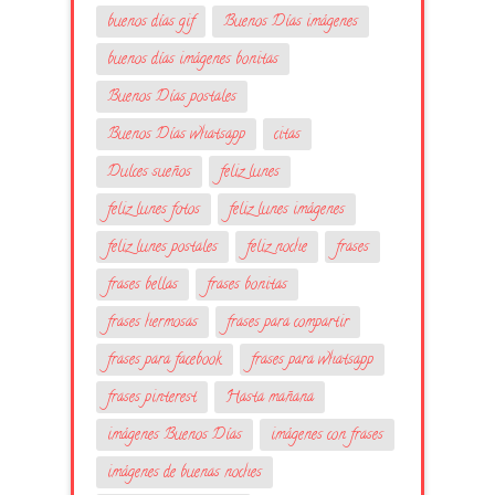
buenos días gif
Buenos Días imágenes
buenos días imágenes bonitas
Buenos Días postales
Buenos Días whatsapp
citas
Dulces sueños
feliz lunes
feliz lunes fotos
feliz lunes imágenes
feliz lunes postales
feliz noche
frases
frases bellas
frases bonitas
frases hermosas
frases para compartir
frases para facebook
frases para whatsapp
frases pinterest
Hasta mañana
imágenes Buenos Días
imágenes con frases
imágenes de buenas noches