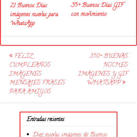
35+ Buenos Días GIF
21 Buenos Días
con movimiento
imágenes nuevas para
WhatsApp
Post
FELIZ
350+ BUENAS
navigation
CUMPLEAÑOS
NOCHES
IMÁGENES
IMÁGENES Y GIF
MENSAJES FRASES
WHATSAPP
PARA AMIGOS
Entradas recientes
Diez nuevas imágenes de Buenos