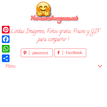
Skip
to
content
¡ Lindas Imágenes, Fotos gratis, Frases y GIF
Pinterest
para compartir !
Facebook
WhatsApp
Compartir
Menu