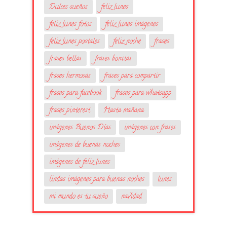
Dulces sueños
feliz lunes
feliz lunes fotos
feliz lunes imágenes
feliz lunes postales
feliz noche
frases
frases bellas
frases bonitas
frases hermosas
frases para compartir
frases para facebook
frases para whatsapp
frases pinterest
Hasta mañana
imágenes Buenos Días
imágenes con frases
imágenes de buenas noches
imágenes de feliz lunes
lindas imágenes para buenas noches
lunes
mi mundo es tu sueño
navidad