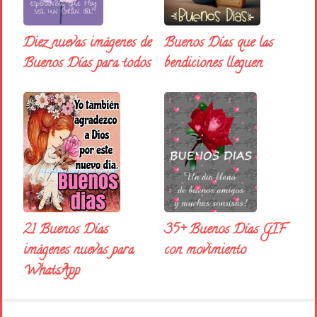
Diez nuevas imágenes de
Buenos Días que las
Buenos Días para todos
bendiciones lleguen
35+ Buenos Días GIF
21 Buenos Días
con movimiento
imágenes nuevas para
WhatsApp