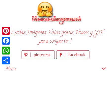
Skip
to
content
¡ Lindas Imágenes, Fotos gratis, Frases y GIF
Pinterest
para compartir !
Facebook
WhatsApp
Compartir
Menu