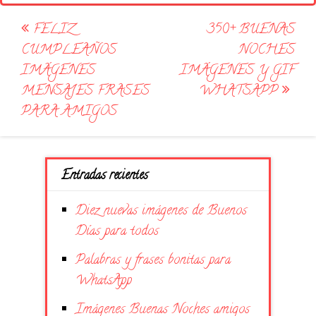
Post
FELIZ
350+ BUENAS
navigation
CUMPLEAÑOS
NOCHES
IMÁGENES
IMÁGENES Y GIF
MENSAJES FRASES
WHATSAPP
PARA AMIGOS
Entradas recientes
Diez nuevas imágenes de Buenos
Días para todos
Palabras y frases bonitas para
WhatsApp
Imágenes Buenas Noches amigos