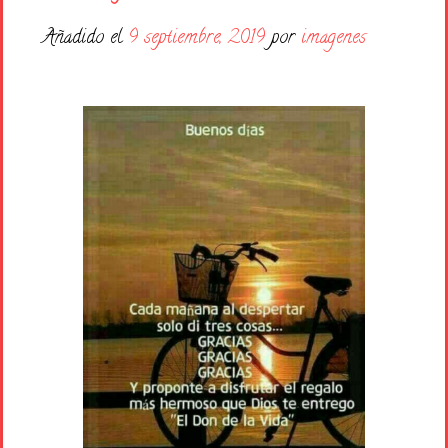
Días de la Semana
Añadido el
9 septiembre, 2019
por
imagenes
Buenas Noches
Frases
Feliz Cumpleaños
Festividad