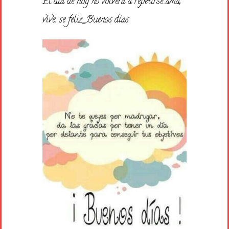
El día de hoy no volvera a repetirse…ama,
vive, se feliz….Buenos días