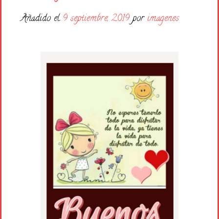
Días de la Semana
Añadido el
9 septiembre, 2019
por
imagenes
Buenas Noches
Frases
Feliz Cumpleaños
Festividad