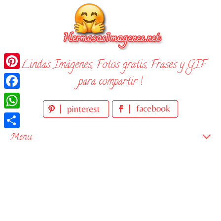
Skip
to
content
¡ Lindas Imágenes, Fotos gratis, Frases y GIF
Pinterest
para compartir !
Facebook
WhatsApp
Compartir
Menu