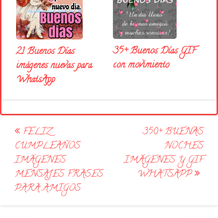
35+ Buenos Días GIF
21 Buenos Días
con movimiento
imágenes nuevas para
WhatsApp
Post
FELIZ
350+ BUENAS
navigation
CUMPLEAÑOS
NOCHES
IMÁGENES
IMÁGENES Y GIF
MENSAJES FRASES
WHATSAPP
PARA AMIGOS