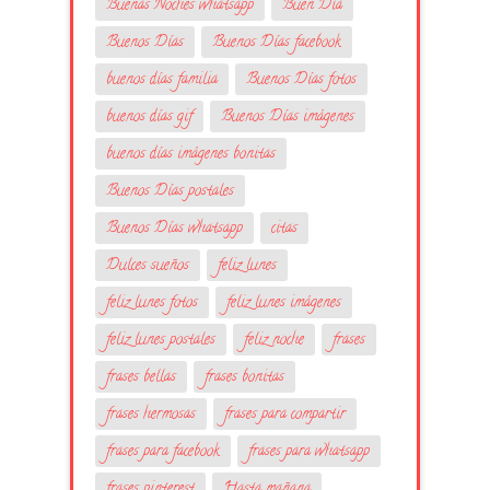
Buenas Noches whatsapp
Buen Día
Buenos Días
Buenos Días facebook
buenos días familia
Buenos Días fotos
buenos días gif
Buenos Días imágenes
buenos días imágenes bonitas
Buenos Días postales
Buenos Días whatsapp
citas
Dulces sueños
feliz lunes
feliz lunes fotos
feliz lunes imágenes
feliz lunes postales
feliz noche
frases
frases bellas
frases bonitas
frases hermosas
frases para compartir
frases para facebook
frases para whatsapp
frases pinterest
Hasta mañana