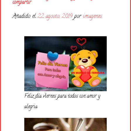
Días de la Semana
compartir
Buenas Noches
Añadido el
22 agosto, 2019
por
imagenes
Frases
Feliz Cumpleaños
Festividad
Feliz día viernes para todos con amor y
alegria