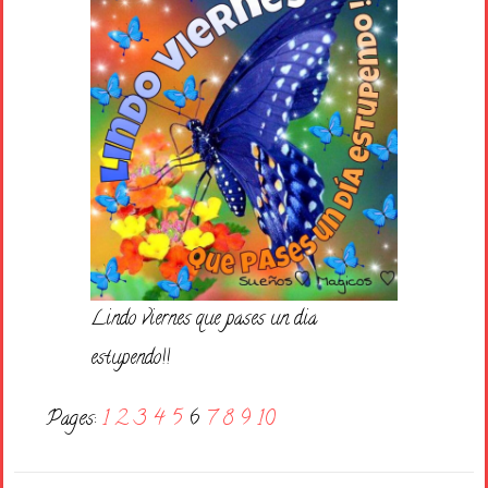
Lindo viernes que pases un dia
estupendo!!
Pages:
1
2
3
4
5
6
7
8
9
10