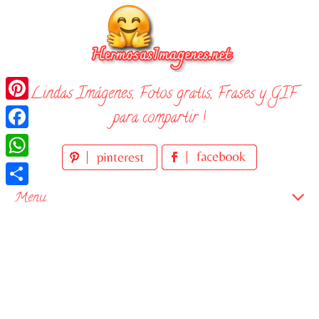
Skip
to
content
¡ Lindas Imágenes, Fotos gratis, Frases y GIF
Pinterest
para compartir !
Facebook
WhatsApp
Compartir
Menu