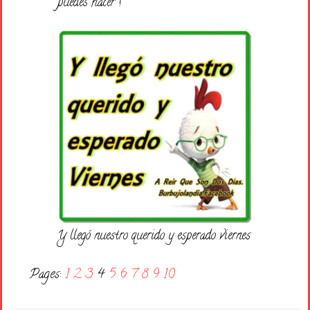
puedes hacer !
Y llegó nuestro querido y esperado viernes
Pages:
1
2
3
4
5
6
7
8
9
10