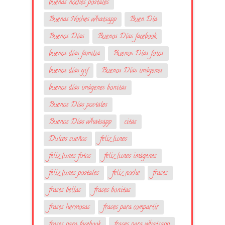
buenas noches postales
Buenas Noches whatsapp
Buen Día
Buenos Días
Buenos Días facebook
buenos días familia
Buenos Días fotos
buenos días gif
Buenos Días imágenes
buenos días imágenes bonitas
Buenos Días postales
Buenos Días whatsapp
citas
Dulces sueños
feliz lunes
feliz lunes fotos
feliz lunes imágenes
feliz lunes postales
feliz noche
frases
frases bellas
frases bonitas
frases hermosas
frases para compartir
frases para facebook
frases para whatsapp