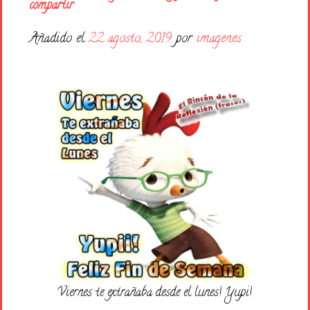
Días de la Semana
compartir
Buenas Noches
Añadido el
22 agosto, 2019
por
imagenes
Frases
Feliz Cumpleaños
Festividad
Viernes te extrañaba desde el lunes! Yupi!