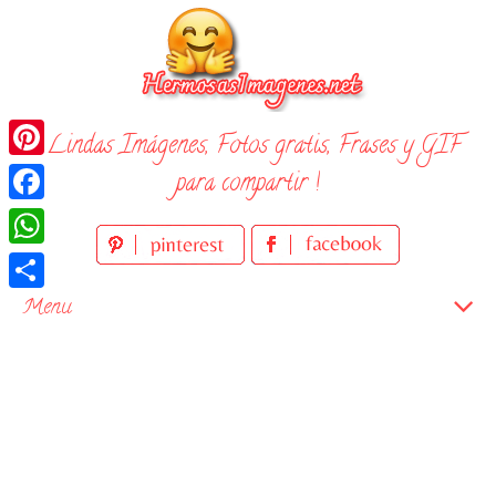
Skip
to
content
¡ Lindas Imágenes, Fotos gratis, Frases y GIF
Pinterest
para compartir !
Facebook
WhatsApp
Compartir
Menu