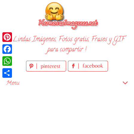
Skip
to
content
¡ Lindas Imágenes, Fotos gratis, Frases y GIF
Pinterest
para compartir !
Facebook
WhatsApp
Compartir
Menu