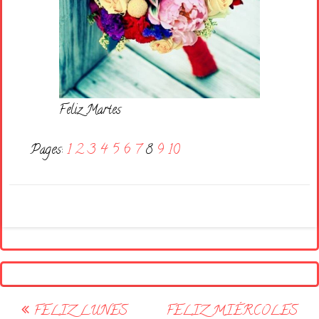
Feliz Martes
Pages:
1
2
3
4
5
6
7
8
9
10
Post
FELIZ LUNES
FELIZ MIÉRCOLES