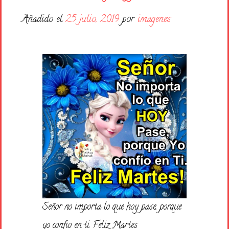
Días de la Semana
Añadido el
25 julio, 2019
por
imagenes
Buenas Noches
Frases
Feliz Cumpleaños
Festividad
Señor no importa lo que hoy pase, porque
yo confio en ti. Feliz Martes