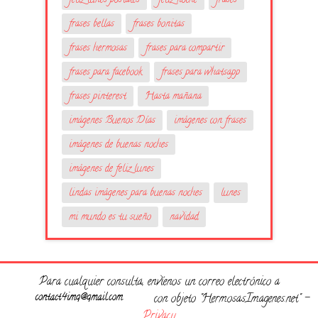
feliz lunes postales
feliz noche
frases
frases bellas
frases bonitas
frases hermosas
frases para compartir
frases para facebook
frases para whatsapp
frases pinterest
Hasta mañana
imágenes Buenos Días
imágenes con frases
imágenes de buenas noches
imágenes de feliz lunes
lindas imágenes para buenas noches
lunes
mi mundo es tu sueño
navidad
Para cualquier consulta, envíenos un correo electrónico a
con objeto "HermosasImagenes.net" -
Privacy