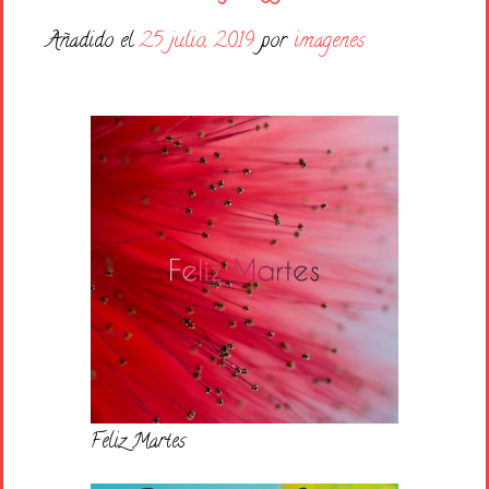
Días de la Semana
Añadido el
25 julio, 2019
por
imagenes
Buenas Noches
Frases
Feliz Cumpleaños
Festividad
Feliz Martes