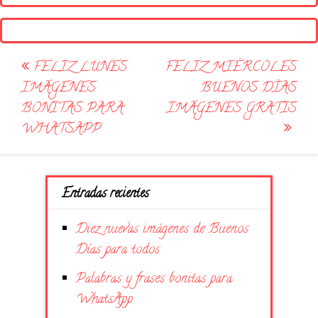
Post
FELIZ LUNES
FELIZ MIÉRCOLES
navigation
IMÁGENES
BUENOS DÌAS
BONITAS PARA
IMÁGENES GRATIS
WHATSAPP
Entradas recientes
Diez nuevas imágenes de Buenos
Días para todos
Palabras y frases bonitas para
WhatsApp