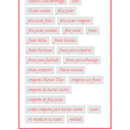
Buenos Días whatsapp
citas
Dulces sueños
feliz lunes
feliz lunes fotos
feliz lunes imágenes
feliz lunes postales
feliz noche
frases
frases bellas
frases bonitas
frases hermosas
frases para compartir
frases para facebook
frases para whatsapp
frases pinterest
Hasta mañana
imágenes Buenos Días
imágenes con frases
imágenes de buenas noches
imágenes de feliz lunes
lindas imágenes para buenas noches
lunes
mi mundo es tu sueño
navidad