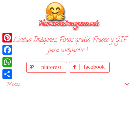
Skip
to
content
¡ Lindas Imágenes, Fotos gratis, Frases y GIF
Pinterest
para compartir !
Facebook
WhatsApp
Compartir
Menu