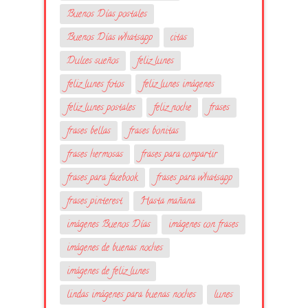
Buenos Días postales
Buenos Días whatsapp
citas
Dulces sueños
feliz lunes
feliz lunes fotos
feliz lunes imágenes
feliz lunes postales
feliz noche
frases
frases bellas
frases bonitas
frases hermosas
frases para compartir
frases para facebook
frases para whatsapp
frases pinterest
Hasta mañana
imágenes Buenos Días
imágenes con frases
imágenes de buenas noches
imágenes de feliz lunes
lindas imágenes para buenas noches
lunes