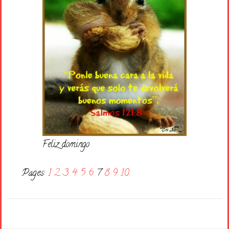
Feliz domingo
Pages:
1
2
3
4
5
6
7
8
9
10