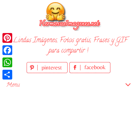
Skip
to
content
¡ Lindas Imágenes, Fotos gratis, Frases y GIF
Pinterest
para compartir !
Facebook
WhatsApp
Compartir
Menu