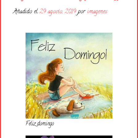
Días de la Semana
Añadido el
29 agosto, 2019
por
imagenes
Buenas Noches
Frases
Feliz Cumpleaños
Festividad
Feliz domingo