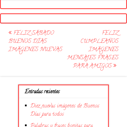
Post
FELIZ SÁBADO
FELIZ
navigation
BUENOS DÍAS
CUMPLEAÑOS
IMÁGENES NUEVAS
IMÁGENES
MENSAJES FRASES
PARA AMIGOS
Entradas recientes
Diez nuevas imágenes de Buenos
Días para todos
Palabras y frases bonitas para