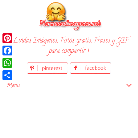
Skip
to
content
¡ Lindas Imágenes, Fotos gratis, Frases y GIF
Pinterest
para compartir !
Facebook
WhatsApp
Compartir
Menu