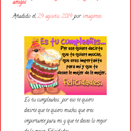
Días de la Semana
amigos
Buenas Noches
Añadido el
29 agosto, 2019
por
imagenes
Frases
Feliz Cumpleaños
Festividad
Es tu cumpleaños… por eso te quiero
decirte que te quiero mucho, que eres
importante para mi y que te deseo lo mejor