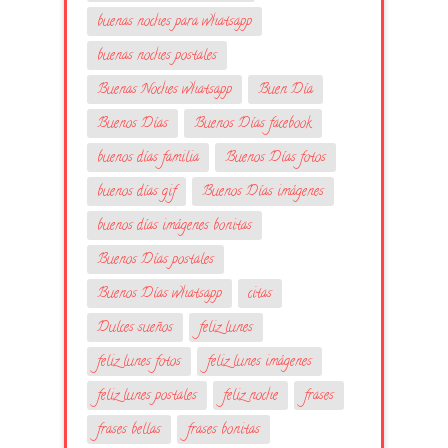
buenas noches para whatsapp
buenas noches postales
Buenas Noches whatsapp
Buen Día
Buenos Días
Buenos Días facebook
buenos días familia
Buenos Días fotos
buenos días gif
Buenos Días imágenes
buenos días imágenes bonitas
Buenos Días postales
Buenos Días whatsapp
citas
Dulces sueños
feliz lunes
feliz lunes fotos
feliz lunes imágenes
feliz lunes postales
feliz noche
frases
frases bellas
frases bonitas