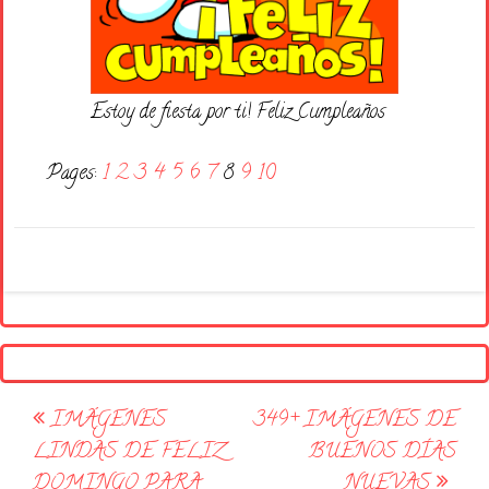
Estoy de fiesta por ti! Feliz Cumpleaños
Pages:
1
2
3
4
5
6
7
8
9
10
Post
IMÁGENES
349+ IMÁGENES DE
navigation
LINDAS DE FELIZ
BUENOS DÍAS
DOMINGO PARA
NUEVAS