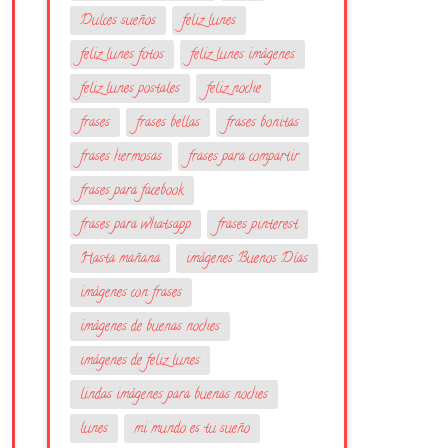
Dulces sueños
feliz lunes
feliz lunes fotos
feliz lunes imágenes
feliz lunes postales
feliz noche
frases
frases bellas
frases bonitas
frases hermosas
frases para compartir
frases para facebook
frases para whatsapp
frases pinterest
Hasta mañana
imágenes Buenos Días
imágenes con frases
imágenes de buenas noches
imágenes de feliz lunes
lindas imágenes para buenas noches
lunes
mi mundo es tu sueño