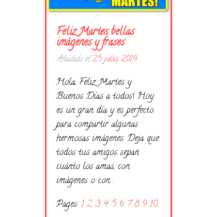
Feliz Martes bellas
imágenes y frases
Añadido el
25 julio, 2019
Hola, Feliz Martes y
Buenos Días a todos! Hoy
es un gran día y es perfecto
para compartir algunas
hermosas imágenes. Deja que
todos tus amigos sepan
cuánto los amas, con
imágenes o con…
Pages:
1
2
3
4
5
6
7
8
9
10