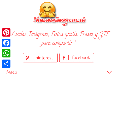
Skip
to
content
¡ Lindas Imágenes, Fotos gratis, Frases y GIF
Pinterest
para compartir !
Facebook
WhatsApp
Compartir
Menu