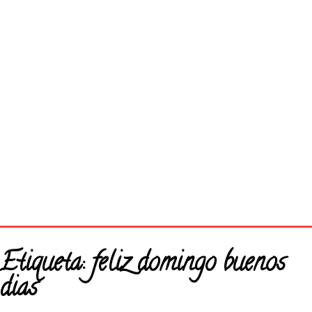
Página principal
Etiqueta:
feliz domingo buenos
Buenos Días
dias