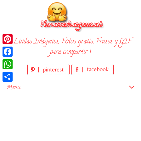
Skip
to
content
¡ Lindas Imágenes, Fotos gratis, Frases y GIF
Pinterest
para compartir !
Facebook
WhatsApp
Compartir
Menu