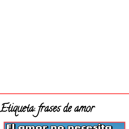
Página principal
Etiqueta:
frases de amor
Buenos Días