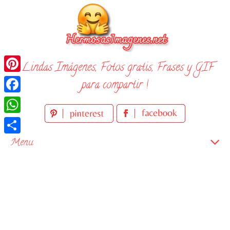
Skip
to
content
¡ Lindas Imágenes, Fotos gratis, Frases y GIF
Pinterest
para compartir !
Facebook
WhatsApp
Compartir
Menu