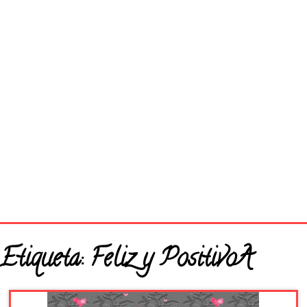
Página principal
Etiqueta:
Feliz y PositivoA
Buenos Días