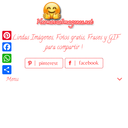
Skip
to
content
¡ Lindas Imágenes, Fotos gratis, Frases y GIF
Pinterest
para compartir !
Facebook
WhatsApp
Compartir
Menu