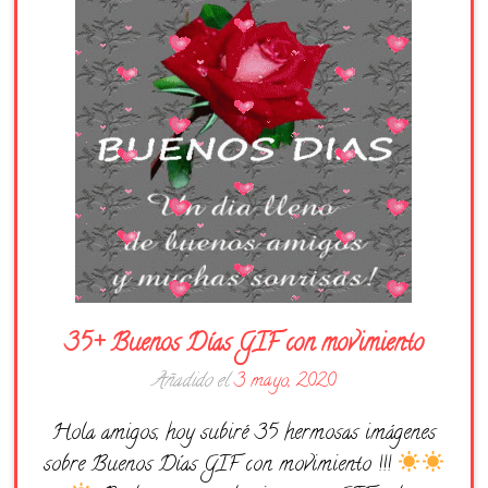
Días de la Semana
Buenas Noches
Frases
Feliz Cumpleaños
Festividad
35+ Buenos Días GIF con movimiento
Añadido el
3 mayo, 2020
Hola amigos, hoy subiré 35 hermosas imágenes
sobre Buenos Días GIF con movimiento !!!