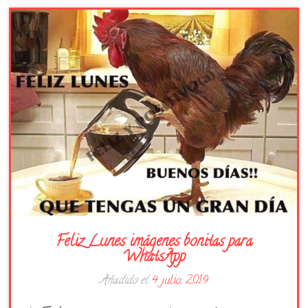
Días de la Semana
Buenas Noches
Frases
Feliz Cumpleaños
Festividad
Feliz Lunes imágenes bonitas para
WhatsApp
Añadido el
4 julio, 2019