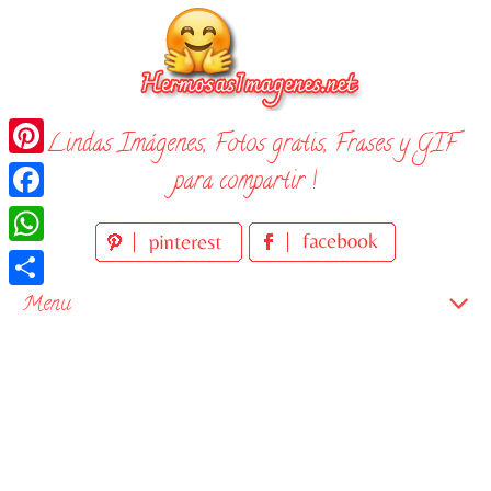
Skip
to
content
¡ Lindas Imágenes, Fotos gratis, Frases y GIF
Pinterest
para compartir !
Facebook
WhatsApp
Compartir
Menu